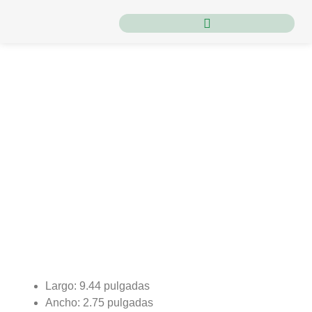
Inicio
/
Herramientas
/
Tijeras
/ Tijera k77
Tijera k77
Largo: 9.44 pulgadas
Ancho: 2.75 pulgadas