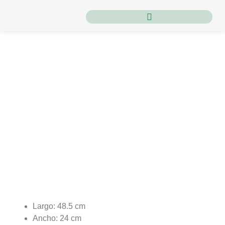
Inicio
/
Herramientas
/
Tijeras
/ Tijera W220
Tijera W220
Largo: 48.5 cm
Ancho: 24 cm