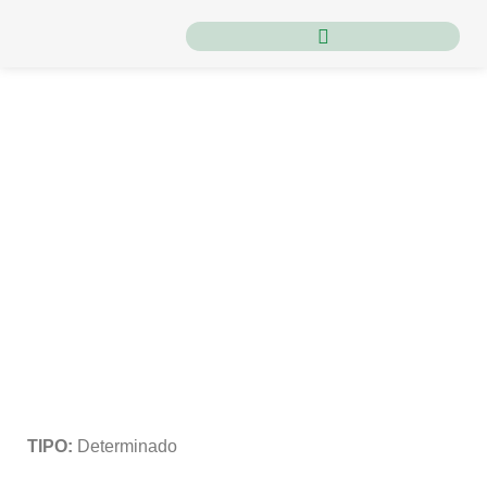
Inicio
/
Semillas
/
Semilla de Tomate
/ Tomate 42464
Tomate 42464
TIPO:
Determinado