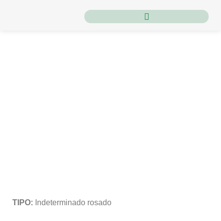
Inicio
/
Semillas
/
Semilla de Tomate
/ Tomate 78491
Tomate 78491
TIPO:
Indeterminado rosado