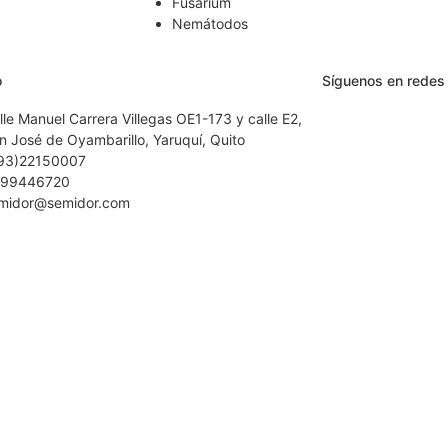
Fusarium
Nemátodos
o
Síguenos en redes 
lle Manuel Carrera Villegas OE1-173 y calle E2,
n José de Oyambarillo, Yaruquí, Quito
93)22150007
99446720
midor@semidor.com